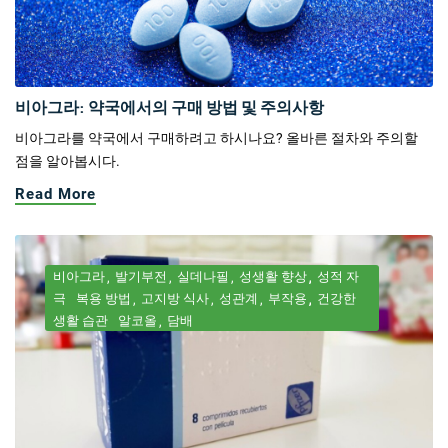
비아그라: 약국에서의 구매 방법 및 주의사항
비아그라를 약국에서 구매하려고 하시나요? 올바른 절차와 주의할
점을 알아봅시다.
Read More
비아그라
발기부전
실데나필
성생활 향상
성적 자
극
복용 방법
고지방 식사
성관계
부작용
건강한
생활 습관
알코올
담배