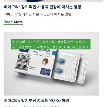
비아그라: 장기적인 사용과 건강에 미치는 영향
비아그라: 장기적인 사용과 건강에 미치는 영향
Read More
비아그라
발기부전
실데나필
성생활 개선
성적 자
극
복용 방법
고지방 식사
성관계
FDA
자신감 회복
비아그라: 발기부전 치료의 역사와 혁명