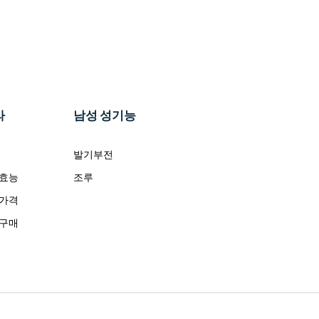
라
남성 성기능
발기부전
 효능
조루
 가격
 구매