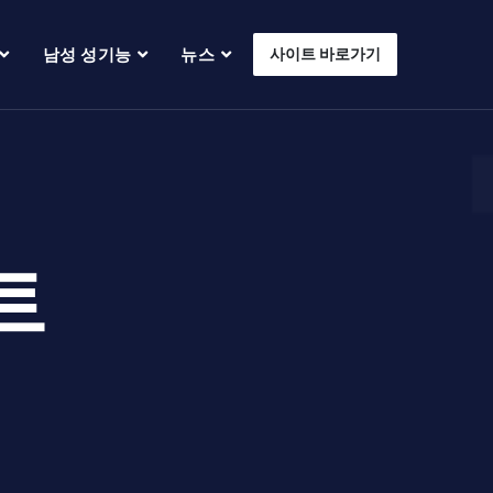
남성 성기능
뉴스
사이트 바로가기
트