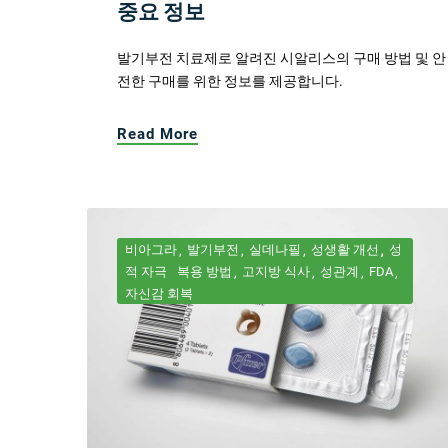
중요 정보
발기부전 치료제로 알려진 시알리스의 구매 방법 및 안
전한 구매를 위한 정보를 제공합니다.
Read More
비아그라
발기부전
실데나필
성생활 개선
성
적 자극
복용 방법
고지방 식사
성관계
FDA
자신감 회복