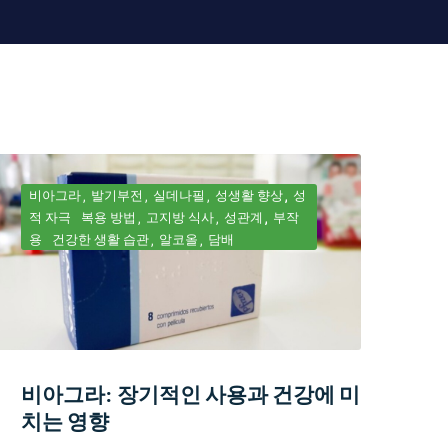
비아그라
발기부전
실데나필
성생활 향상
성
적 자극
복용 방법
고지방 식사
성관계
부작
용
건강한 생활 습관
알코올
담배
비아그라: 장기적인 사용과 건강에 미
치는 영향