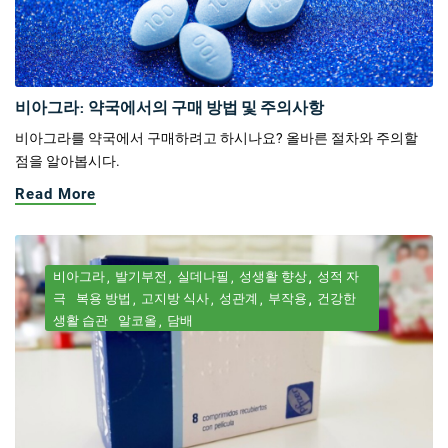
비아그라: 약국에서의 구매 방법 및 주의사항
비아그라를 약국에서 구매하려고 하시나요? 올바른 절차와 주의할
점을 알아봅시다.
Read More
비아그라
발기부전
실데나필
성생활 향상
성적 자
극
복용 방법
고지방 식사
성관계
부작용
건강한
생활 습관
알코올
담배