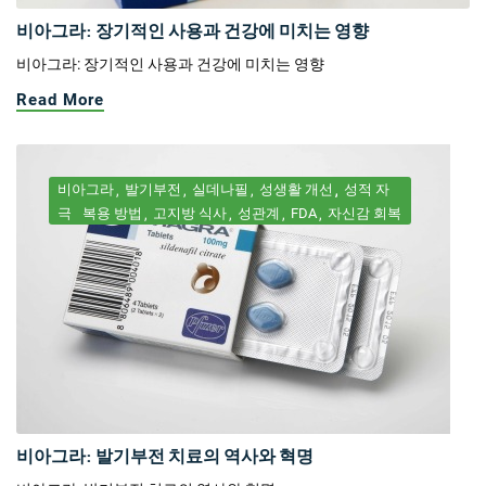
비아그라: 장기적인 사용과 건강에 미치는 영향
비아그라: 장기적인 사용과 건강에 미치는 영향
Read More
비아그라
발기부전
실데나필
성생활 개선
성적 자
극
복용 방법
고지방 식사
성관계
FDA
자신감 회복
비아그라: 발기부전 치료의 역사와 혁명