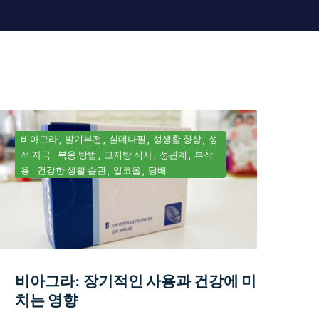
비아그라
발기부전
실데나필
성생활 향상
성
적 자극
복용 방법
고지방 식사
성관계
부작
용
건강한 생활 습관
알코올
담배
비아그라: 장기적인 사용과 건강에 미
치는 영향