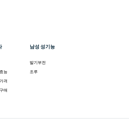
라
남성 성기능
발기부전
 효능
조루
 가격
 구매