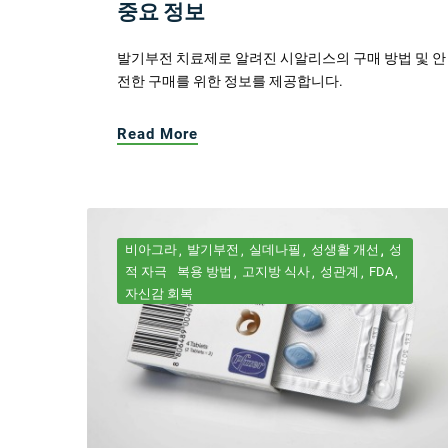
중요 정보
발기부전 치료제로 알려진 시알리스의 구매 방법 및 안
전한 구매를 위한 정보를 제공합니다.
Read More
비아그라
발기부전
실데나필
성생활 개선
성
적 자극
복용 방법
고지방 식사
성관계
FDA
자신감 회복