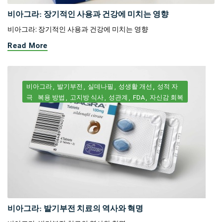
비아그라: 장기적인 사용과 건강에 미치는 영향
비아그라: 장기적인 사용과 건강에 미치는 영향
Read More
비아그라
발기부전
실데나필
성생활 개선
성적 자
극
복용 방법
고지방 식사
성관계
FDA
자신감 회복
비아그라: 발기부전 치료의 역사와 혁명