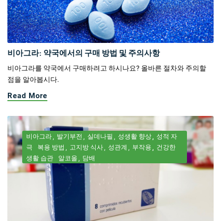
비아그라: 약국에서의 구매 방법 및 주의사항
비아그라를 약국에서 구매하려고 하시나요? 올바른 절차와 주의할
점을 알아봅시다.
Read More
비아그라
발기부전
실데나필
성생활 향상
성적 자
극
복용 방법
고지방 식사
성관계
부작용
건강한
생활 습관
알코올
담배