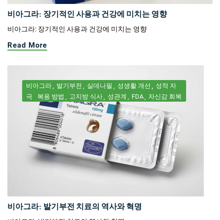
비아그라: 장기적인 사용과 건강에 미치는 영향
비아그라: 장기적인 사용과 건강에 미치는 영향
Read More
비아그라
발기부전
실데나필
성생활 개선
성적 자
극
복용 방법
고지방 식사
성관계
FDA
자신감 회복
비아그라: 발기부전 치료의 역사와 혁명