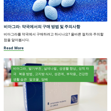
비아그라: 약국에서의 구매 방법 및 주의사항
비아그라를 약국에서 구매하려고 하시나요? 올바른 절차와 주의할
점을 알아봅시다.
Read More
비아그라
발기부전
실데나필
성생활 향상
성적 자
극
복용 방법
고지방 식사
성관계
부작용
건강한
생활 습관
알코올
담배