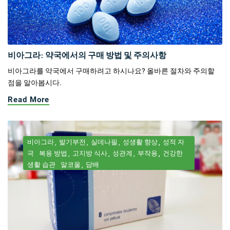
비아그라: 약국에서의 구매 방법 및 주의사항
비아그라를 약국에서 구매하려고 하시나요? 올바른 절차와 주의할
점을 알아봅시다.
Read More
비아그라
발기부전
실데나필
성생활 향상
성적 자
극
복용 방법
고지방 식사
성관계
부작용
건강한
생활 습관
알코올
담배