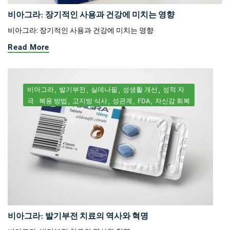
비아그라: 장기적인 사용과 건강에 미치는 영향
비아그라: 장기적인 사용과 건강에 미치는 영향
Read More
비아그라
발기부전
실데나필
성생활 개선
성적 자
극
복용 방법
고지방 식사
성관계
FDA
자신감 회복
비아그라: 발기부전 치료의 역사와 혁명