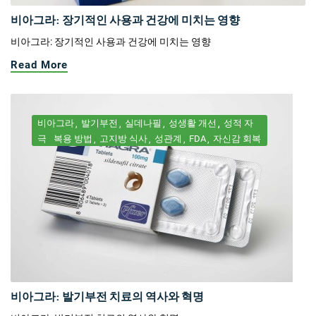
비아그라: 장기적인 사용과 건강에 미치는 영향
비아그라: 장기적인 사용과 건강에 미치는 영향
Read More
비아그라
발기부전
실데나필
성생활 개선
성적 자
극
복용 방법
고지방 식사
성관계
FDA
자신감 회복
비아그라: 발기부전 치료의 역사와 혁명