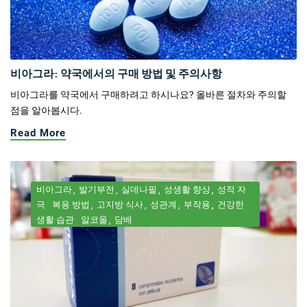
비아그라: 약국에서의 구매 방법 및 주의사항
비아그라를 약국에서 구매하려고 하시나요? 올바른 절차와 주의할
점을 알아봅시다.
Read More
비아그라
발기부전
실데나필
성생활 향상
성적 자
극
복용 방법
고지방 식사
성관계
부작용
건강한
생활 습관
알코올
담배