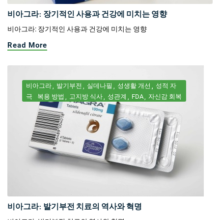
비아그라: 장기적인 사용과 건강에 미치는 영향
비아그라: 장기적인 사용과 건강에 미치는 영향
Read More
비아그라
발기부전
실데나필
성생활 개선
성적 자
극
복용 방법
고지방 식사
성관계
FDA
자신감 회복
비아그라: 발기부전 치료의 역사와 혁명