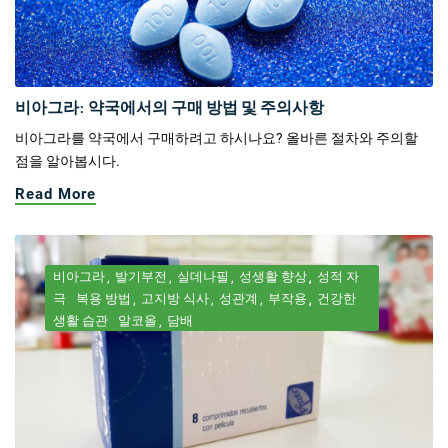
비아그라: 약국에서의 구매 방법 및 주의사항
비아그라를 약국에서 구매하려고 하시나요? 올바른 절차와 주의할
점을 알아봅시다.
Read More
비아그라
발기부전
실데나필
성생활 향상
성적 자
극
복용 방법
고지방 식사
성관계
부작용
건강한
생활 습관
알코올
담배