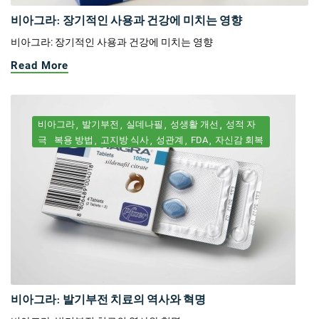
비아그라: 장기적인 사용과 건강에 미치는 영향
비아그라: 장기적인 사용과 건강에 미치는 영향
Read More
비아그라
발기부전
실데나필
성생활 개선
성적 자
극
복용 방법
고지방 식사
성관계
FDA
자신감 회복
비아그라: 발기부전 치료의 역사와 혁명