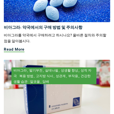
비아그라: 약국에서의 구매 방법 및 주의사항
비아그라를 약국에서 구매하려고 하시나요? 올바른 절차와 주의할
점을 알아봅시다.
Read More
비아그라
발기부전
실데나필
성생활 향상
성적 자
극
복용 방법
고지방 식사
성관계
부작용
건강한
생활 습관
알코올
담배