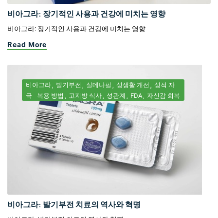
비아그라: 장기적인 사용과 건강에 미치는 영향
비아그라: 장기적인 사용과 건강에 미치는 영향
Read More
비아그라
발기부전
실데나필
성생활 개선
성적 자
극
복용 방법
고지방 식사
성관계
FDA
자신감 회복
비아그라: 발기부전 치료의 역사와 혁명