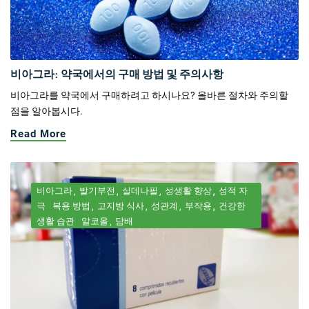
비아그라: 약국에서의 구매 방법 및 주의사항
비아그라를 약국에서 구매하려고 하시나요? 올바른 절차와 주의할
점을 알아봅시다.
Read More
비아그라
발기부전
실데나필
성생활 향상
성적 자
극
복용 방법
고지방 식사
성관계
부작용
건강한
생활 습관
알코올
담배