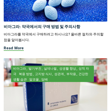
비아그라: 약국에서의 구매 방법 및 주의사항
비아그라를 약국에서 구매하려고 하시나요? 올바른 절차와 주의할
점을 알아봅시다.
Read More
비아그라
발기부전
실데나필
성생활 향상
성적 자
극
복용 방법
고지방 식사
성관계
부작용
건강한
생활 습관
알코올
담배