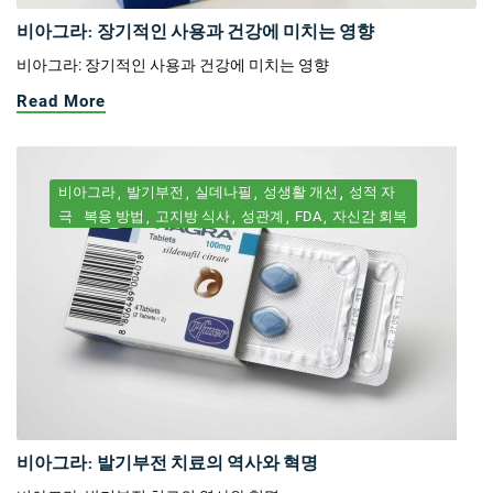
비아그라: 장기적인 사용과 건강에 미치는 영향
비아그라: 장기적인 사용과 건강에 미치는 영향
Read More
비아그라
발기부전
실데나필
성생활 개선
성적 자
극
복용 방법
고지방 식사
성관계
FDA
자신감 회복
비아그라: 발기부전 치료의 역사와 혁명