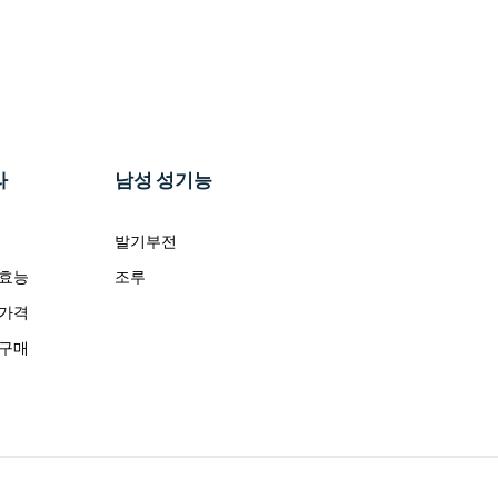
라
남성 성기능
발기부전
 효능
조루
 가격
 구매