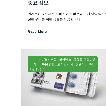
중요 정보
발기부전 치료제로 알려진 시알리스의 구매 방법 및 안
전한 구매를 위한 정보를 제공합니다.
Read More
비아그라
발기부전
실데나필
성생활 개선
성
적 자극
복용 방법
고지방 식사
성관계
FDA
자신감 회복