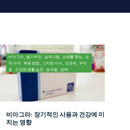
비아그라
발기부전
실데나필
성생활 향상
성
적 자극
복용 방법
고지방 식사
성관계
부작
용
건강한 생활 습관
알코올
담배
비아그라: 장기적인 사용과 건강에 미
치는 영향