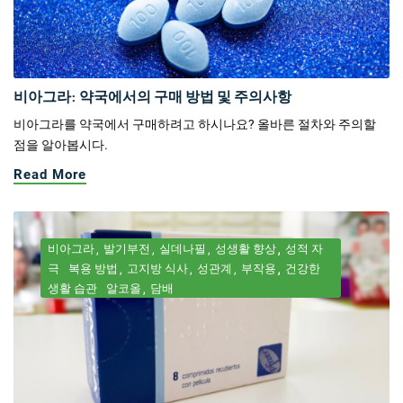
비아그라: 약국에서의 구매 방법 및 주의사항
비아그라를 약국에서 구매하려고 하시나요? 올바른 절차와 주의할
점을 알아봅시다.
Read More
비아그라
발기부전
실데나필
성생활 향상
성적 자
극
복용 방법
고지방 식사
성관계
부작용
건강한
생활 습관
알코올
담배