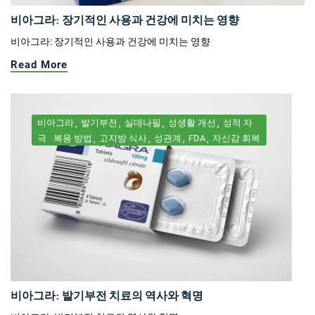
비아그라: 장기적인 사용과 건강에 미치는 영향
비아그라: 장기적인 사용과 건강에 미치는 영향
Read More
비아그라
발기부전
실데나필
성생활 개선
성적 자
극
복용 방법
고지방 식사
성관계
FDA
자신감 회복
비아그라: 발기부전 치료의 역사와 혁명