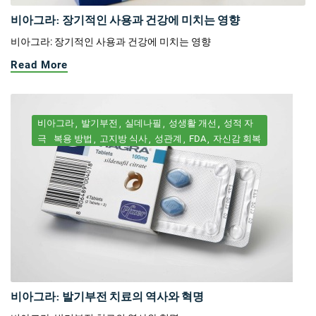
비아그라: 장기적인 사용과 건강에 미치는 영향
비아그라: 장기적인 사용과 건강에 미치는 영향
Read More
비아그라
발기부전
실데나필
성생활 개선
성적 자
극
복용 방법
고지방 식사
성관계
FDA
자신감 회복
비아그라: 발기부전 치료의 역사와 혁명