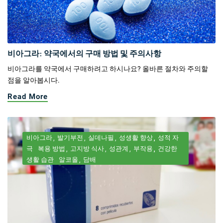
비아그라: 약국에서의 구매 방법 및 주의사항
비아그라를 약국에서 구매하려고 하시나요? 올바른 절차와 주의할
점을 알아봅시다.
Read More
비아그라
발기부전
실데나필
성생활 향상
성적 자
극
복용 방법
고지방 식사
성관계
부작용
건강한
생활 습관
알코올
담배