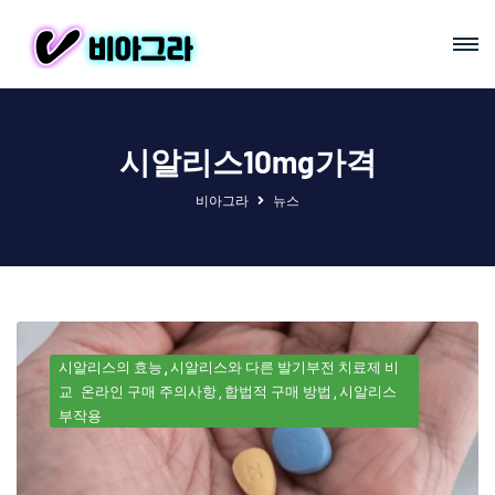
시알리스10mg가격
비아그라
뉴스
시알리스의 효능
시알리스와 다른 발기부전 치료제 비
교
온라인 구매 주의사항
합법적 구매 방법
시알리스
부작용