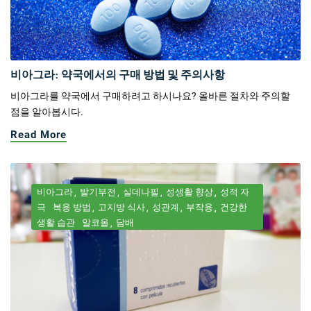
비아그라: 약국에서의 구매 방법 및 주의사항
비아그라를 약국에서 구매하려고 하시나요? 올바른 절차와 주의할
점을 알아봅시다.
Read More
비아그라
발기부전
실데나필
성생활 향상
성적 자
극
복용 방법
고지방 식사
성관계
부작용
건강한
생활 습관
알코올
담배