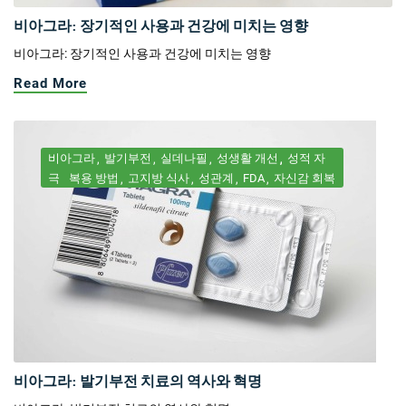
비아그라: 장기적인 사용과 건강에 미치는 영향
비아그라: 장기적인 사용과 건강에 미치는 영향
Read More
비아그라
발기부전
실데나필
성생활 개선
성적 자
극
복용 방법
고지방 식사
성관계
FDA
자신감 회복
비아그라: 발기부전 치료의 역사와 혁명