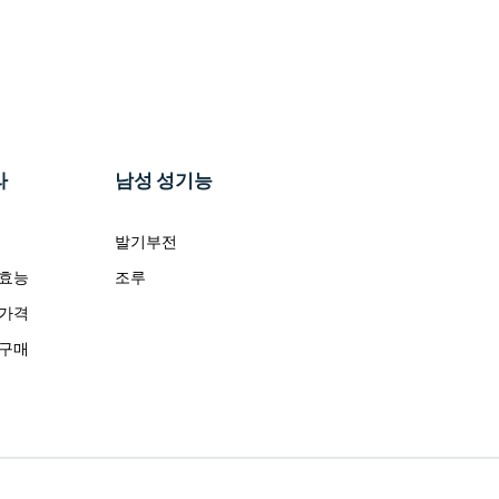
라
남성 성기능
발기부전
 효능
조루
 가격
 구매