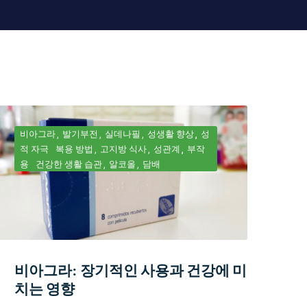
비아그라
발기부전
실데나필
성생활 향상
성
적 자극
복용 방법
고지방 식사
성관계
부작
용
건강한 생활 습관
알코올
담배
비아그라: 장기적인 사용과 건강에 미
치는 영향