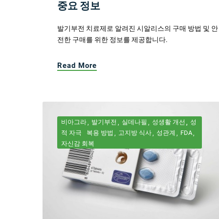
중요 정보
발기부전 치료제로 알려진 시알리스의 구매 방법 및 안
전한 구매를 위한 정보를 제공합니다.
Read More
비아그라
발기부전
실데나필
성생활 개선
성
적 자극
복용 방법
고지방 식사
성관계
FDA
자신감 회복