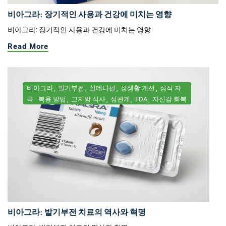
비아그라: 장기적인 사용과 건강에 미치는 영향
비아그라: 장기적인 사용과 건강에 미치는 영향
Read More
비아그라
발기부전
실데나필
성생활 개선
성적 자
극
복용 방법
고지방 식사
성관계
FDA
자신감 회복
비아그라: 발기부전 치료의 역사와 혁명