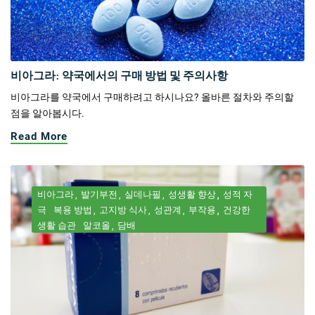
비아그라: 약국에서의 구매 방법 및 주의사항
비아그라를 약국에서 구매하려고 하시나요? 올바른 절차와 주의할
점을 알아봅시다.
Read More
비아그라
발기부전
실데나필
성생활 향상
성적 자
극
복용 방법
고지방 식사
성관계
부작용
건강한
생활 습관
알코올
담배