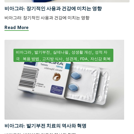
비아그라: 장기적인 사용과 건강에 미치는 영향
비아그라: 장기적인 사용과 건강에 미치는 영향
Read More
비아그라
발기부전
실데나필
성생활 개선
성적 자
극
복용 방법
고지방 식사
성관계
FDA
자신감 회복
비아그라: 발기부전 치료의 역사와 혁명