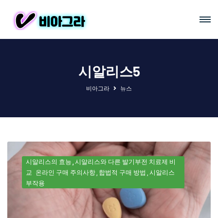
시알리스5
비아그라
뉴스
시알리스의 효능
시알리스와 다른 발기부전 치료제 비
교
온라인 구매 주의사항
합법적 구매 방법
시알리스
부작용