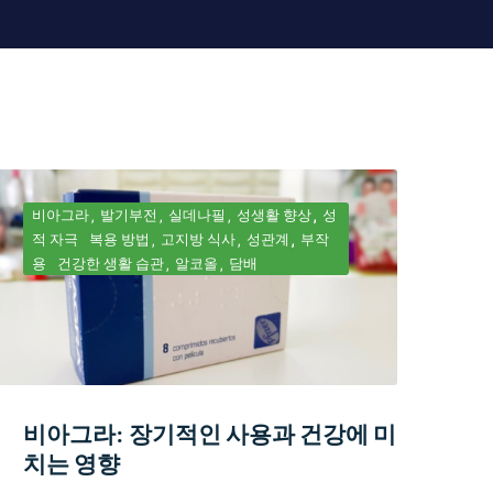
비아그라
발기부전
실데나필
성생활 향상
성
적 자극
복용 방법
고지방 식사
성관계
부작
용
건강한 생활 습관
알코올
담배
비아그라: 장기적인 사용과 건강에 미
치는 영향