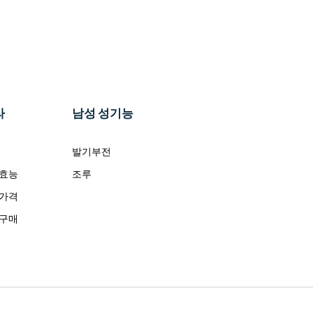
라
남성 성기능
발기부전
 효능
조루
 가격
 구매