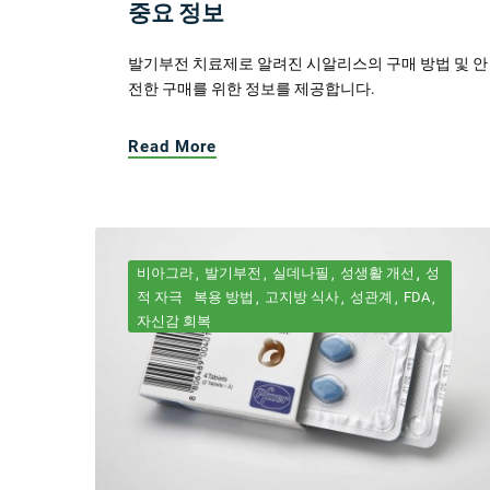
중요 정보
발기부전 치료제로 알려진 시알리스의 구매 방법 및 안
전한 구매를 위한 정보를 제공합니다.
Read More
비아그라
발기부전
실데나필
성생활 개선
성
적 자극
복용 방법
고지방 식사
성관계
FDA
자신감 회복