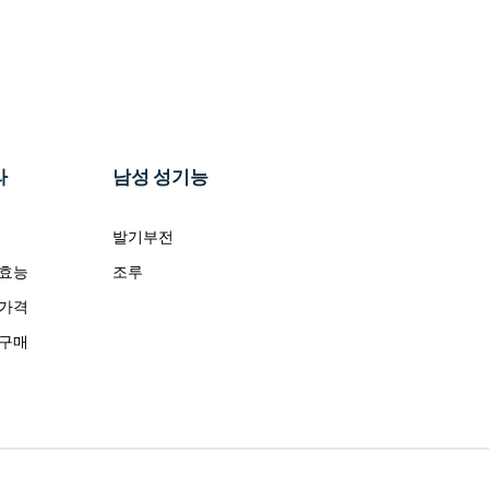
라
남성 성기능
발기부전
 효능
조루
 가격
 구매