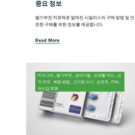
중요 정보
발기부전 치료제로 알려진 시알리스의 구매 방법 및 안
전한 구매를 위한 정보를 제공합니다.
Read More
비아그라
발기부전
실데나필
성생활 개선
성
적 자극
복용 방법
고지방 식사
성관계
FDA
자신감 회복