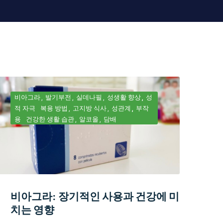
비아그라
발기부전
실데나필
성생활 향상
성
적 자극
복용 방법
고지방 식사
성관계
부작
용
건강한 생활 습관
알코올
담배
비아그라: 장기적인 사용과 건강에 미
치는 영향