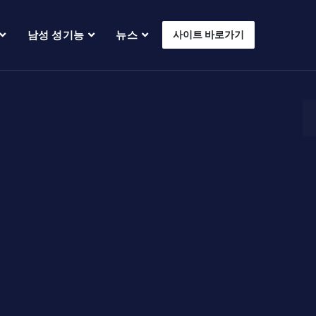
남성 성기능
뉴스
사이트 바로가기
입