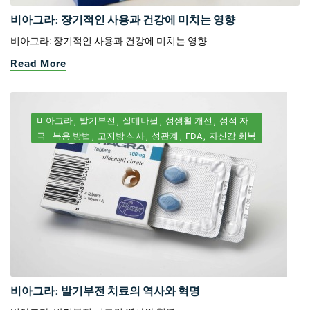
비아그라: 장기적인 사용과 건강에 미치는 영향
비아그라: 장기적인 사용과 건강에 미치는 영향
Read More
비아그라
발기부전
실데나필
성생활 개선
성적 자
극
복용 방법
고지방 식사
성관계
FDA
자신감 회복
비아그라: 발기부전 치료의 역사와 혁명