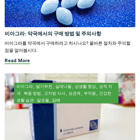
비아그라: 약국에서의 구매 방법 및 주의사항
비아그라를 약국에서 구매하려고 하시나요? 올바른 절차와 주의할
점을 알아봅시다.
Read More
비아그라
발기부전
실데나필
성생활 향상
성적 자
극
복용 방법
고지방 식사
성관계
부작용
건강한
생활 습관
알코올
담배