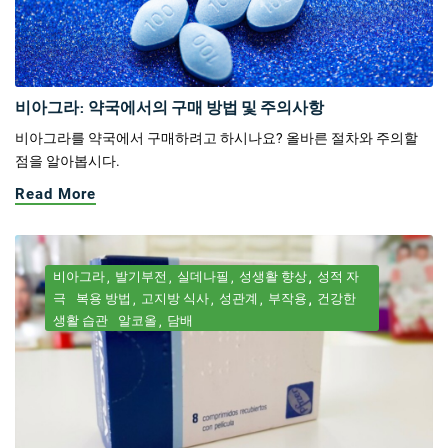
비아그라: 약국에서의 구매 방법 및 주의사항
비아그라를 약국에서 구매하려고 하시나요? 올바른 절차와 주의할
점을 알아봅시다.
Read More
비아그라
발기부전
실데나필
성생활 향상
성적 자
극
복용 방법
고지방 식사
성관계
부작용
건강한
생활 습관
알코올
담배