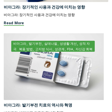
비아그라: 장기적인 사용과 건강에 미치는 영향
비아그라: 장기적인 사용과 건강에 미치는 영향
Read More
비아그라
발기부전
실데나필
성생활 개선
성적 자
극
복용 방법
고지방 식사
성관계
FDA
자신감 회복
비아그라: 발기부전 치료의 역사와 혁명