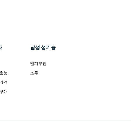
라
남성 성기능
발기부전
 효능
조루
 가격
 구매