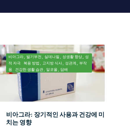
비아그라
발기부전
실데나필
성생활 향상
성
적 자극
복용 방법
고지방 식사
성관계
부작
용
건강한 생활 습관
알코올
담배
비아그라: 장기적인 사용과 건강에 미
치는 영향