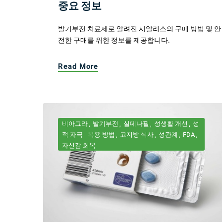
중요 정보
발기부전 치료제로 알려진 시알리스의 구매 방법 및 안
전한 구매를 위한 정보를 제공합니다.
Read More
비아그라
발기부전
실데나필
성생활 개선
성
적 자극
복용 방법
고지방 식사
성관계
FDA
자신감 회복