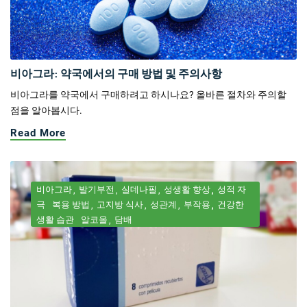
비아그라: 약국에서의 구매 방법 및 주의사항
비아그라를 약국에서 구매하려고 하시나요? 올바른 절차와 주의할
점을 알아봅시다.
Read More
비아그라
발기부전
실데나필
성생활 향상
성적 자
극
복용 방법
고지방 식사
성관계
부작용
건강한
생활 습관
알코올
담배