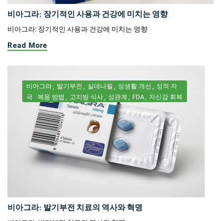
비아그라: 장기적인 사용과 건강에 미치는 영향
비아그라: 장기적인 사용과 건강에 미치는 영향
Read More
비아그라
발기부전
실데나필
성생활 개선
성적 자
극
복용 방법
고지방 식사
성관계
FDA
자신감 회복
비아그라: 발기부전 치료의 역사와 혁명