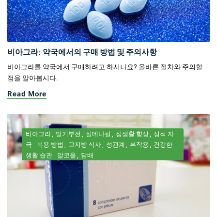
비아그라: 약국에서의 구매 방법 및 주의사항
비아그라를 약국에서 구매하려고 하시나요? 올바른 절차와 주의할
점을 알아봅시다.
Read More
비아그라
발기부전
실데나필
성생활 향상
성적 자
극
복용 방법
고지방 식사
성관계
부작용
건강한
생활 습관
알코올
담배