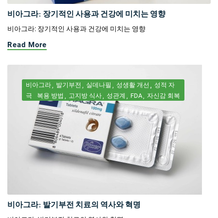
비아그라: 장기적인 사용과 건강에 미치는 영향
비아그라: 장기적인 사용과 건강에 미치는 영향
Read More
비아그라
발기부전
실데나필
성생활 개선
성적 자
극
복용 방법
고지방 식사
성관계
FDA
자신감 회복
비아그라: 발기부전 치료의 역사와 혁명