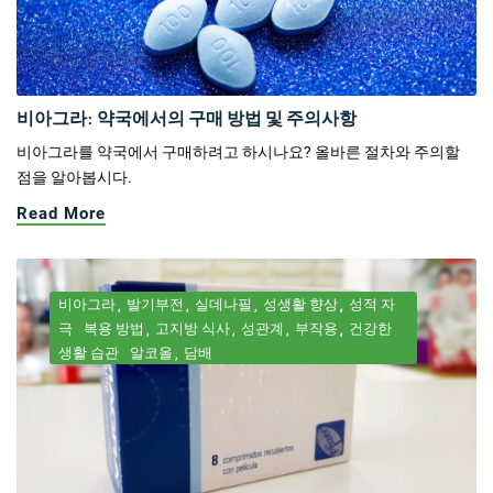
비아그라: 약국에서의 구매 방법 및 주의사항
비아그라를 약국에서 구매하려고 하시나요? 올바른 절차와 주의할
점을 알아봅시다.
Read More
비아그라
발기부전
실데나필
성생활 향상
성적 자
극
복용 방법
고지방 식사
성관계
부작용
건강한
생활 습관
알코올
담배