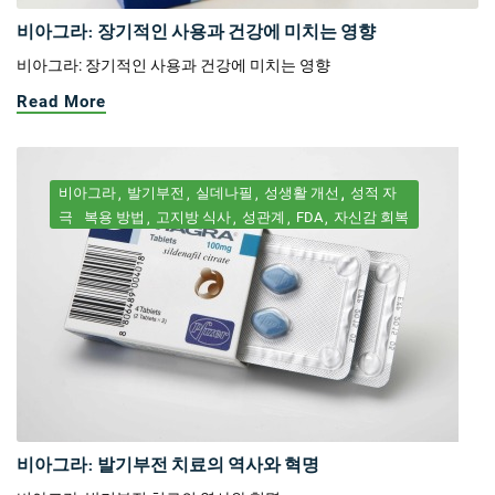
비아그라: 장기적인 사용과 건강에 미치는 영향
비아그라: 장기적인 사용과 건강에 미치는 영향
Read More
비아그라
발기부전
실데나필
성생활 개선
성적 자
극
복용 방법
고지방 식사
성관계
FDA
자신감 회복
비아그라: 발기부전 치료의 역사와 혁명