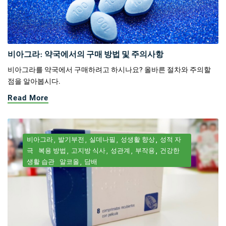
비아그라: 약국에서의 구매 방법 및 주의사항
비아그라를 약국에서 구매하려고 하시나요? 올바른 절차와 주의할
점을 알아봅시다.
Read More
비아그라
발기부전
실데나필
성생활 향상
성적 자
극
복용 방법
고지방 식사
성관계
부작용
건강한
생활 습관
알코올
담배