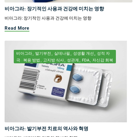
비아그라: 장기적인 사용과 건강에 미치는 영향
비아그라: 장기적인 사용과 건강에 미치는 영향
Read More
비아그라
발기부전
실데나필
성생활 개선
성적 자
극
복용 방법
고지방 식사
성관계
FDA
자신감 회복
비아그라: 발기부전 치료의 역사와 혁명