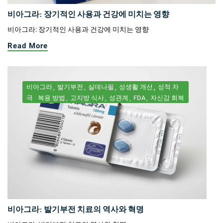
비아그라: 장기적인 사용과 건강에 미치는 영향
비아그라: 장기적인 사용과 건강에 미치는 영향
Read More
비아그라
발기부전
실데나필
성생활 개선
성적 자
극
복용 방법
고지방 식사
성관계
FDA
자신감 회복
비아그라: 발기부전 치료의 역사와 혁명