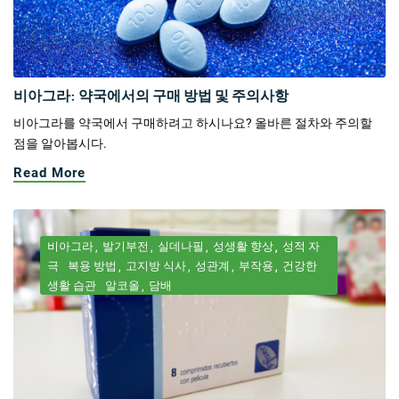
비아그라: 약국에서의 구매 방법 및 주의사항
비아그라를 약국에서 구매하려고 하시나요? 올바른 절차와 주의할
점을 알아봅시다.
Read More
비아그라
발기부전
실데나필
성생활 향상
성적 자
극
복용 방법
고지방 식사
성관계
부작용
건강한
생활 습관
알코올
담배