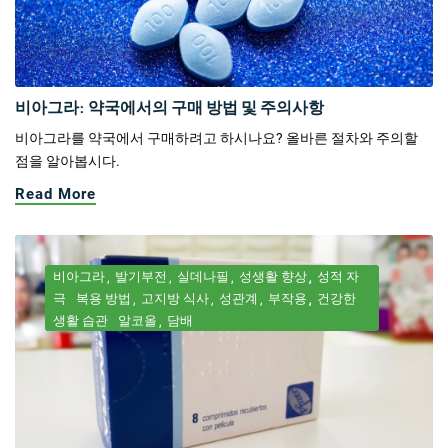
비아그라: 약국에서의 구매 방법 및 주의사항
비아그라를 약국에서 구매하려고 하시나요? 올바른 절차와 주의할
점을 알아봅시다.
Read More
비아그라
발기부전
실데나필
성생활 향상
성적 자
극
복용 방법
고지방 식사
성관계
부작용
건강한
생활 습관
알코올
담배