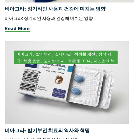
비아그라: 장기적인 사용과 건강에 미치는 영향
비아그라: 장기적인 사용과 건강에 미치는 영향
Read More
비아그라
발기부전
실데나필
성생활 개선
성적 자
극
복용 방법
고지방 식사
성관계
FDA
자신감 회복
비아그라: 발기부전 치료의 역사와 혁명