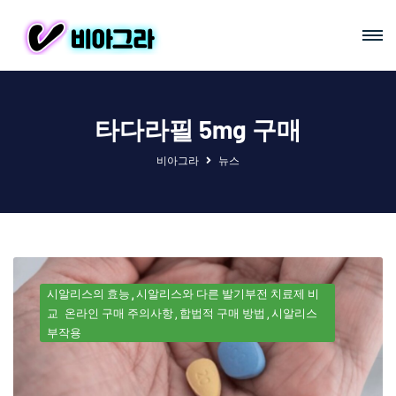
타다라필 5mg 구매
비아그라
뉴스
시알리스의 효능
시알리스와 다른 발기부전 치료제 비
교
온라인 구매 주의사항
합법적 구매 방법
시알리스
부작용