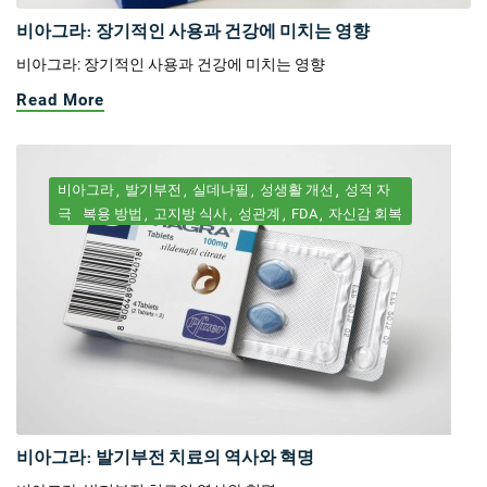
비아그라: 장기적인 사용과 건강에 미치는 영향
비아그라: 장기적인 사용과 건강에 미치는 영향
Read More
비아그라
발기부전
실데나필
성생활 개선
성적 자
극
복용 방법
고지방 식사
성관계
FDA
자신감 회복
비아그라: 발기부전 치료의 역사와 혁명