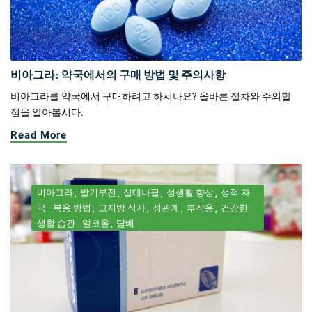
비아그라: 약국에서의 구매 방법 및 주의사항
비아그라를 약국에서 구매하려고 하시나요? 올바른 절차와 주의할
점을 알아봅시다.
Read More
비아그라
발기부전
실데나필
성생활 향상
성적 자
극
복용 방법
고지방 식사
성관계
부작용
건강한
생활 습관
알코올
담배