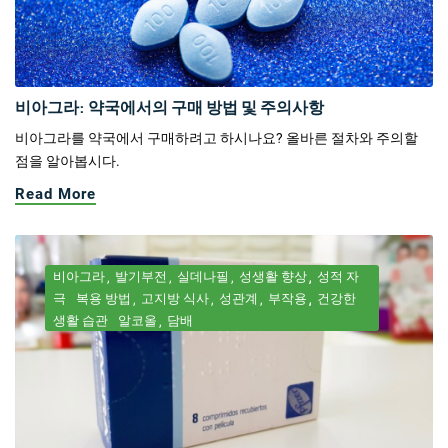
비아그라: 약국에서의 구매 방법 및 주의사항
비아그라를 약국에서 구매하려고 하시나요? 올바른 절차와 주의할
점을 알아봅시다.
Read More
비아그라
발기부전
실데나필
성생활 향상
성적 자
극
복용 방법
고지방 식사
성관계
부작용
건강한
생활 습관
알코올
담배