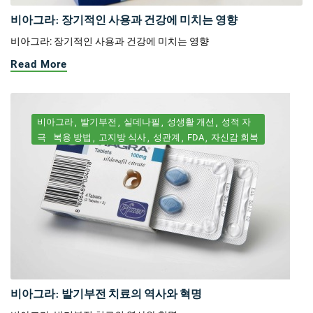
비아그라: 장기적인 사용과 건강에 미치는 영향
비아그라: 장기적인 사용과 건강에 미치는 영향
Read More
비아그라
발기부전
실데나필
성생활 개선
성적 자
극
복용 방법
고지방 식사
성관계
FDA
자신감 회복
비아그라: 발기부전 치료의 역사와 혁명