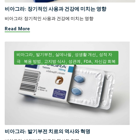
비아그라: 장기적인 사용과 건강에 미치는 영향
비아그라: 장기적인 사용과 건강에 미치는 영향
Read More
비아그라
발기부전
실데나필
성생활 개선
성적 자
극
복용 방법
고지방 식사
성관계
FDA
자신감 회복
비아그라: 발기부전 치료의 역사와 혁명