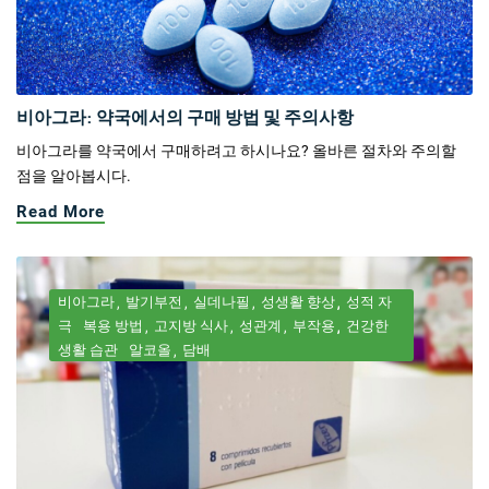
비아그라: 약국에서의 구매 방법 및 주의사항
비아그라를 약국에서 구매하려고 하시나요? 올바른 절차와 주의할
점을 알아봅시다.
Read More
비아그라
발기부전
실데나필
성생활 향상
성적 자
극
복용 방법
고지방 식사
성관계
부작용
건강한
생활 습관
알코올
담배