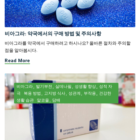
비아그라: 약국에서의 구매 방법 및 주의사항
비아그라를 약국에서 구매하려고 하시나요? 올바른 절차와 주의할
점을 알아봅시다.
Read More
비아그라
발기부전
실데나필
성생활 향상
성적 자
극
복용 방법
고지방 식사
성관계
부작용
건강한
생활 습관
알코올
담배