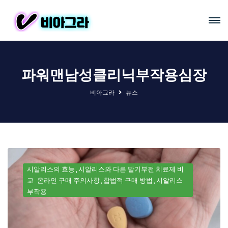
파워맨남성클리닉부작용심장
비아그라
뉴스
시알리스의 효능
시알리스와 다른 발기부전 치료제 비
교
온라인 구매 주의사항
합법적 구매 방법
시알리스
부작용