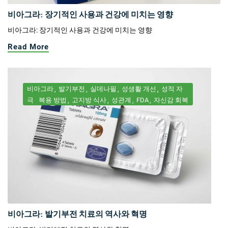
비아그라: 장기적인 사용과 건강에 미치는 영향
비아그라: 장기적인 사용과 건강에 미치는 영향
Read More
비아그라
발기부전
실데나필
성생활 개선
성적 자
극
복용 방법
고지방 식사
성관계
FDA
자신감 회복
비아그라: 발기부전 치료의 역사와 혁명