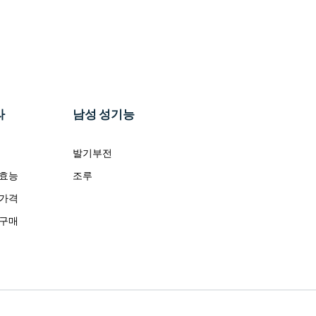
라
남성 성기능
발기부전
 효능
조루
 가격
 구매