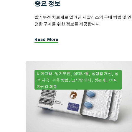
중요 정보
발기부전 치료제로 알려진 시알리스의 구매 방법 및 안
전한 구매를 위한 정보를 제공합니다.
Read More
비아그라
발기부전
실데나필
성생활 개선
성
적 자극
복용 방법
고지방 식사
성관계
FDA
자신감 회복