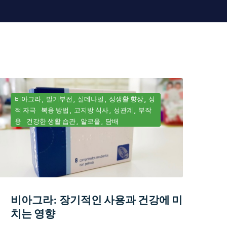
비아그라
발기부전
실데나필
성생활 향상
성
적 자극
복용 방법
고지방 식사
성관계
부작
용
건강한 생활 습관
알코올
담배
비아그라: 장기적인 사용과 건강에 미
치는 영향