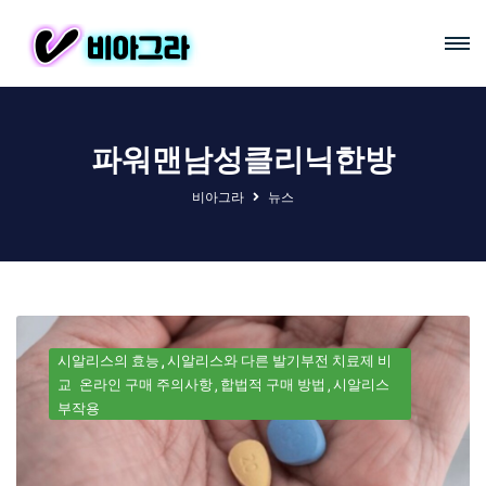
파워맨남성클리닉한방
비아그라
뉴스
시알리스의 효능
시알리스와 다른 발기부전 치료제 비
교
온라인 구매 주의사항
합법적 구매 방법
시알리스
부작용