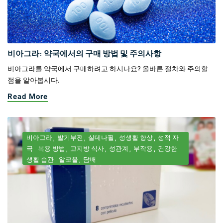
비아그라: 약국에서의 구매 방법 및 주의사항
비아그라를 약국에서 구매하려고 하시나요? 올바른 절차와 주의할
점을 알아봅시다.
Read More
비아그라
발기부전
실데나필
성생활 향상
성적 자
극
복용 방법
고지방 식사
성관계
부작용
건강한
생활 습관
알코올
담배