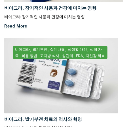
비아그라: 장기적인 사용과 건강에 미치는 영향
비아그라: 장기적인 사용과 건강에 미치는 영향
Read More
비아그라
발기부전
실데나필
성생활 개선
성적 자
극
복용 방법
고지방 식사
성관계
FDA
자신감 회복
비아그라: 발기부전 치료의 역사와 혁명