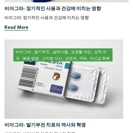
비아그라: 장기적인 사용과 건강에 미치는 영향
비아그라: 장기적인 사용과 건강에 미치는 영향
Read More
비아그라
발기부전
실데나필
성생활 개선
성적 자
극
복용 방법
고지방 식사
성관계
FDA
자신감 회복
비아그라: 발기부전 치료의 역사와 혁명