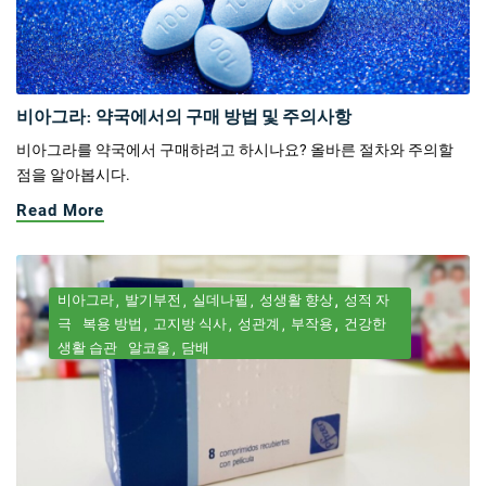
비아그라: 약국에서의 구매 방법 및 주의사항
비아그라를 약국에서 구매하려고 하시나요? 올바른 절차와 주의할
점을 알아봅시다.
Read More
비아그라
발기부전
실데나필
성생활 향상
성적 자
극
복용 방법
고지방 식사
성관계
부작용
건강한
생활 습관
알코올
담배