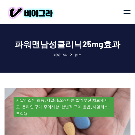
파워맨남성클리닉25mg효과
비아그라
뉴스
시알리스의 효능
시알리스와 다른 발기부전 치료제 비
교
온라인 구매 주의사항
합법적 구매 방법
시알리스
부작용