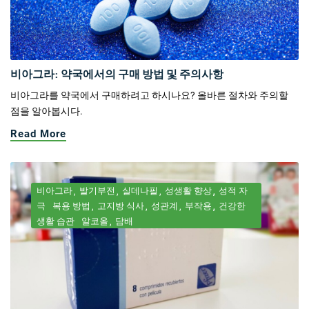
비아그라: 약국에서의 구매 방법 및 주의사항
비아그라를 약국에서 구매하려고 하시나요? 올바른 절차와 주의할
점을 알아봅시다.
Read More
비아그라
발기부전
실데나필
성생활 향상
성적 자
극
복용 방법
고지방 식사
성관계
부작용
건강한
생활 습관
알코올
담배