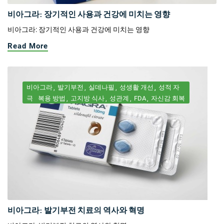
비아그라: 장기적인 사용과 건강에 미치는 영향
비아그라: 장기적인 사용과 건강에 미치는 영향
Read More
비아그라
발기부전
실데나필
성생활 개선
성적 자
극
복용 방법
고지방 식사
성관계
FDA
자신감 회복
비아그라: 발기부전 치료의 역사와 혁명