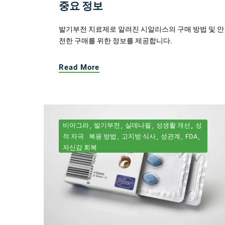
중요 정보
발기부전 치료제로 알려진 시알리스의 구매 방법 및 안
전한 구매를 위한 정보를 제공합니다.
Read More
비아그라
발기부전
실데나필
성생활 개선
성
적 자극
복용 방법
고지방 식사
성관계
FDA
자신감 회복