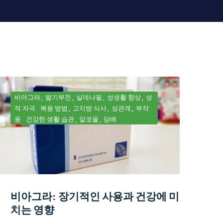
비아그라
발기부전
실데나필
성생활 향상
성
적 자극
복용 방법
고지방 식사
성관계
부작
용
건강한 생활 습관
알코올
담배
비아그라: 장기적인 사용과 건강에 미
치는 영향