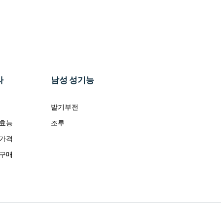
라
남성 성기능
발기부전
 효능
조루
 가격
 구매