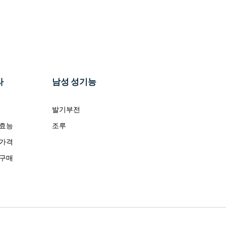
라
남성 성기능
발기부전
 효능
조루
 가격
 구매