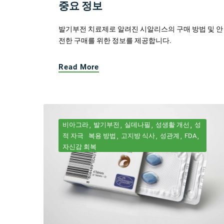
중요 정보
발기부전 치료제로 알려진 시알리스의 구매 방법 및 안
전한 구매를 위한 정보를 제공합니다.
Read More
비아그라
발기부전
실데나필
성생활 개선
성
적 자극
복용 방법
고지방 식사
성관계
FDA
자신감 회복