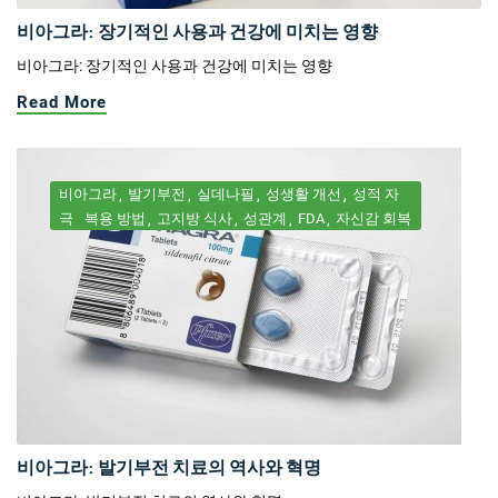
비아그라: 장기적인 사용과 건강에 미치는 영향
비아그라: 장기적인 사용과 건강에 미치는 영향
Read More
비아그라
발기부전
실데나필
성생활 개선
성적 자
극
복용 방법
고지방 식사
성관계
FDA
자신감 회복
비아그라: 발기부전 치료의 역사와 혁명