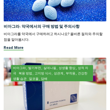
비아그라: 약국에서의 구매 방법 및 주의사항
비아그라를 약국에서 구매하려고 하시나요? 올바른 절차와 주의할
점을 알아봅시다.
Read More
비아그라
발기부전
실데나필
성생활 향상
성적 자
극
복용 방법
고지방 식사
성관계
부작용
건강한
생활 습관
알코올
담배