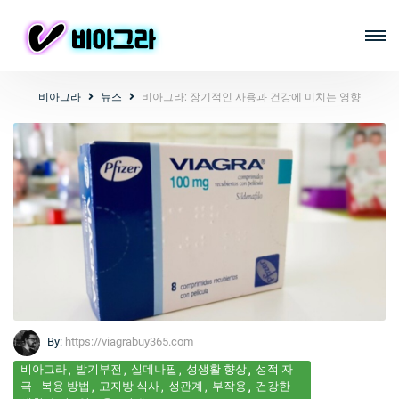
비아그라
뉴스
비아그라: 장기적인 사용과 건강에 미치는 영향
By:
https://viagrabuy365.com
비아그라
발기부전
실데나필
성생활 향상
성적 자
극
복용 방법
고지방 식사
성관계
부작용
건강한